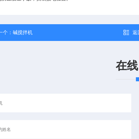
一个：
碱搅拌机
返
在线