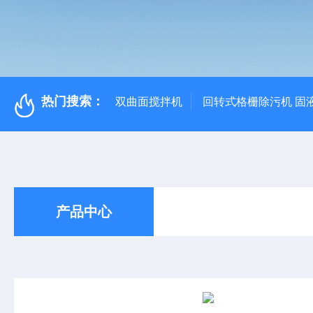
热门搜索：
双曲面搅拌机
回转式格栅除污机 固
产品中心