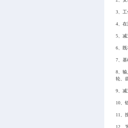
3、工
4、
5、
6、
7、基
8、
轮、
9、
10
11
12