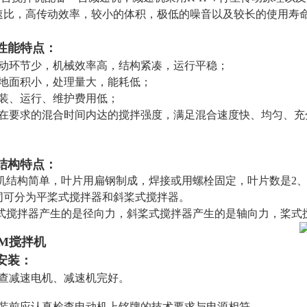
速比，高传动效率，较小的体积，极低的噪音以及较长的使用寿
性能特点：
传动环节少，机械效率高，结构紧凑，运行平稳；
占地面积小，处理量大，能耗低；
安装、运行、维护费用低；
可在要求的混合时间内达的搅拌强度，满足混合速度快、均匀、
。
结构特点：
机结构简单，叶片用扁钢制成，焊接或用螺栓固定，叶片数是2、
同可分为平桨式搅拌器和斜桨式搅拌器。
式搅拌器产生的是径向力，斜桨式搅拌器产生的是轴向力，桨式
AM搅拌机
安装：
检查减速电机、减速机完好。
安装前应认真检查电动机上铭牌的技术要求与电源相符。