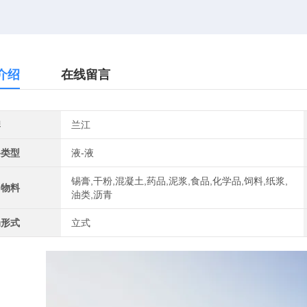
介绍
在线留言
牌
兰江
料类型
液-液
锡膏,干粉,混凝土,药品,泥浆,食品,化学品,饲料,纸浆,
用物料
油类,沥青
局形式
立式