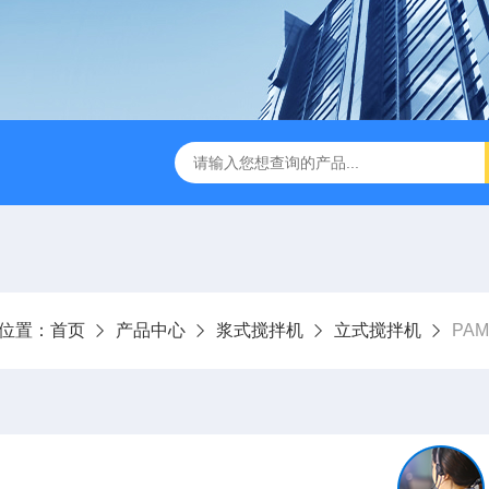
刮泥机
伞型双曲面立式搅拌机
WNG5二沉池刮吸泥机原
位置：
首页
产品中心
浆式搅拌机
立式搅拌机
PA