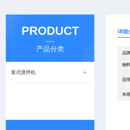
PRODUCT
详细
产品分类
品
物
浆式搅拌机
适
布