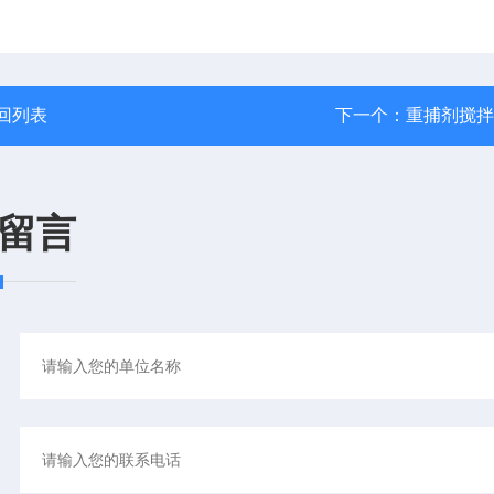
回列表
下一个：
重捕剂搅拌
留言