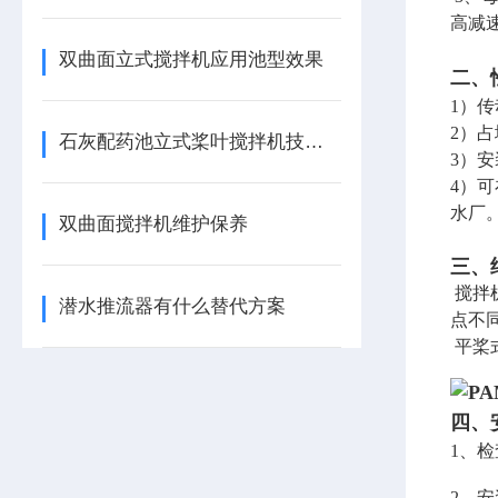
高减
双曲面立式搅拌机应用池型效果
二、
1）
2）
石灰配药池立式桨叶搅拌机技术描述
3）
4）
水厂
双曲面搅拌机维护保养
三、
搅拌
潜水推流器有什么替代方案
点不
平桨
P
四、
1、
2、