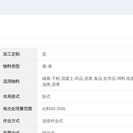
加工定制
是
物料类型
液-液
锡膏,干粉,混凝土,药品,泥浆,食品,化学品,饲料,纸浆
适用物料
油类,沥青
布局形式
卧式
每次处理量范围
出料50-250L
作业方式
连续作业式