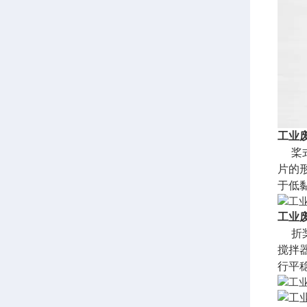
工业废
桨式
片的
于低
工业
折桨
搅拌
行平