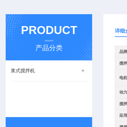
PRODUCT
详细
产品分类
品
搅
浆式搅拌机
电
动
搅
应