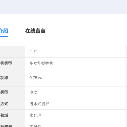
介绍
在线留言
牌
兰江
拌机类型
多功能搅拌机
机功率
0.75kw
力类型
电动
拌方式
潜水式搅拌
用领域
水处理