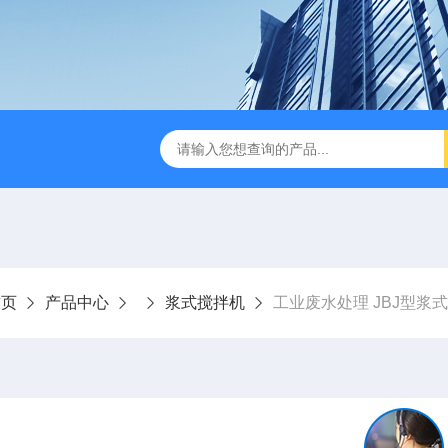
刮泥机
伞型双曲面立式搅拌机
WNG5二沉池刮吸泥机原
首页
产品中心
浆式搅拌机
工业废水处理 JBJ型浆