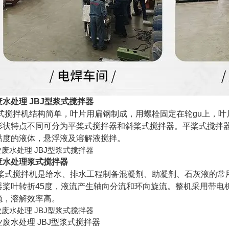
水处理 JBJ型浆式搅拌器
搅拌机结构简单，叶片用扁钢制成，用螺栓固定在轮gu上，叶片
形状特点不同可分为平桨式搅拌器和斜桨式搅拌器。平桨式搅拌
黏度的液体，悬浮液及溶解液搅拌。
废水处理浆式搅拌器
式搅拌机是给水、排水工程制备混凝剂、助凝剂、石灰液的常
器桨叶转折45度，液流产生轴向分流和环向旋流。整机采用带电
稳，溶解效率高。