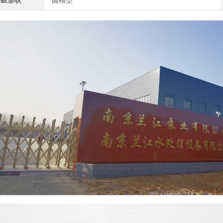
拌鼓形状
圆槽型