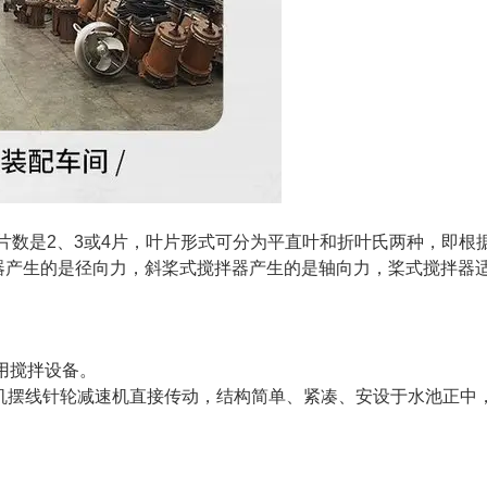
数是2、3或4片，叶片形式可分为平直叶和折叶氏两种，即根
器产生的是径向力，斜桨式搅拌器产生的是轴向力，桨式搅拌器
用搅拌设备。
机摆线针轮减速机直接传动，结构简单、紧凑、安设于水池正中