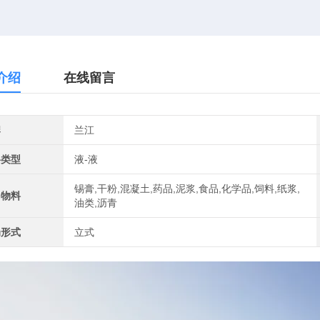
介绍
在线留言
牌
兰江
料类型
液-液
锡膏,干粉,混凝土,药品,泥浆,食品,化学品,饲料,纸浆,
用物料
油类,沥青
局形式
立式