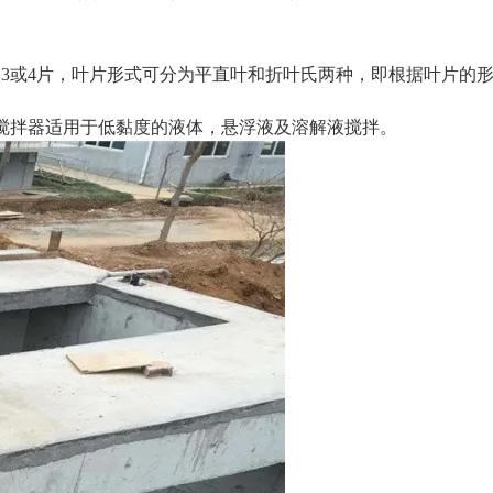
3或4片，叶片形式可分为平直叶和折叶氏两种，即根据叶片的
搅拌器适用于低黏度的液体，悬浮液及溶解液搅拌。