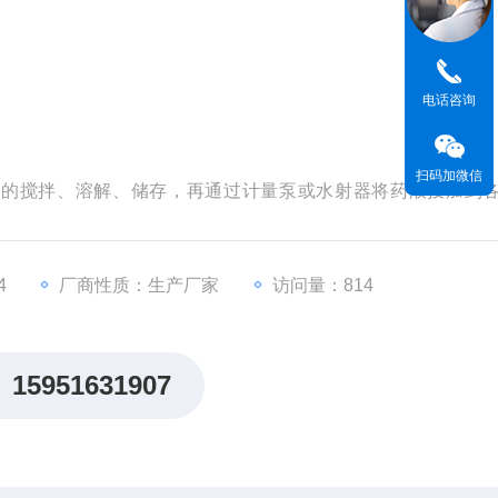
电话咨询
扫码加微信
剂的搅拌、溶解、储存，再通过计量泵或水射器将药液投加到
等组成，桨叶旋转后，投加药剂充分混合溶解，药剂分子与污
4
厂商性质：生产厂家
访问量：814
15951631907