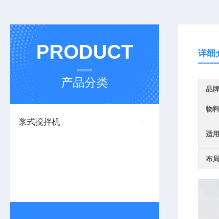
PRODUCT
详细
产品分类
品
物
浆式搅拌机
适
布