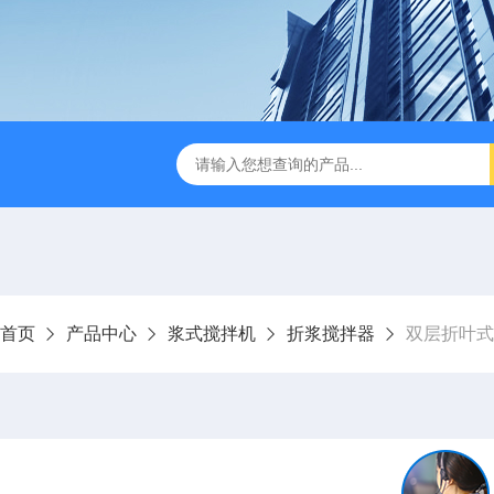
刮泥机
伞型双曲面立式搅拌机
WNG5二沉池刮吸泥机原
首页
产品中心
浆式搅拌机
折浆搅拌器
双层折叶式