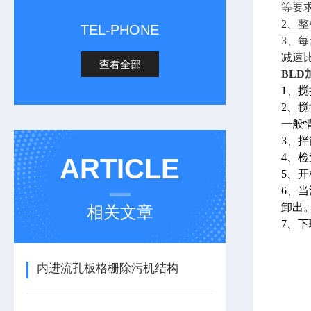
等要
2、
TEL-PHONE
3、
减速
查看全部
BLD
1、
2、
一般
3、
4、
ARTICLE
5、
6、
卸出
相关文章
7、
内进流孔板格栅除污机结构