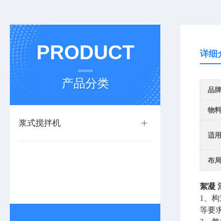
PRODUCT
详细
产品分类
品
物
浆式搅拌机
适
布
絮凝
1、
等要