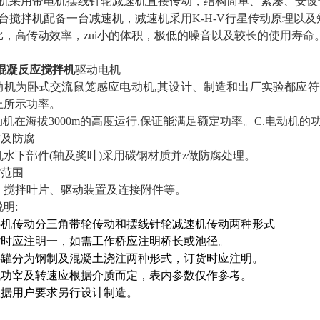
整机采用带电机摆线针轮减速机直接传动，结构简单、紧凑、安设
每台搅拌机配备一台减速机，减速机采用K-H-V行星传动原理以
比，高传动效率，zui小的体积，极低的噪音以及较长的使用寿
 混凝反应搅拌机
驱动电机
动机为卧式交流鼠笼感应电动机,其设计、制造和出厂实验都应符合相应
上所示功率。
电动机在海拔3000m的高度运行,保证能满足额定功率。C.电动机
质及防腐
机水下部件(轴及奖叶)采用碳钢材质并z做防腐处理。
货范围
、搅拌叶片、驱动装置及连接附件等。
明:
搅拌机传动分三角带轮传动和摆线针轮减速机传动两种形式
订货时应注明一，如需工作桥应注明桥长或池径。
搅拌罐分为钢制及混凝土浇注两种形式，订货时应注明。
电机功宰及转速应根据介质而定，表内参数仅作参考。
可根据用户要求另行设计制造。