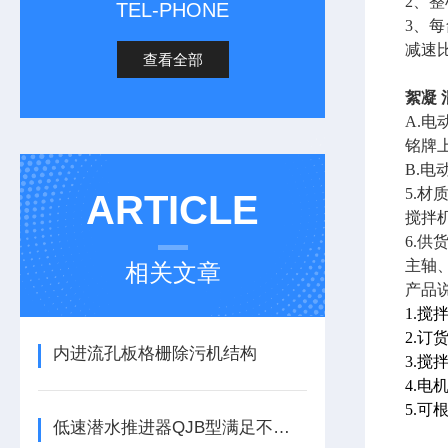
2、
TEL-PHONE
3、
减速
查看全部
絮凝
A.电
铭牌
B.
5.材
ARTICLE
搅拌
6.供
主轴
相关文章
产品说
1.
2.
内进流孔板格栅除污机结构
3.
4.
5.
低速潜水推进器QJB型满足不同的水下任务需求