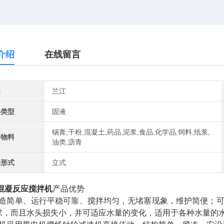
介绍
在线留言
牌
兰江
料类型
固液
锡膏,干粉,混凝土,药品,泥浆,食品,化学品,饲料,纸浆,
用物料
油类,沥青
局形式
立式
 混凝反应搅拌机
产品优势
构造简单、运行平稳可靠、搅拌均匀，无堵塞现象，维护简便；
求，而且水头损失小，并可适应水量的变化，适用于各种水量的