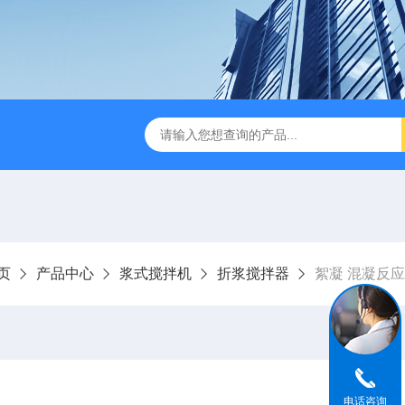
刮泥机
伞型双曲面立式搅拌机
WNG5二沉池刮吸泥机原
页
产品中心
浆式搅拌机
折浆搅拌器
絮凝 混凝反
电话咨询