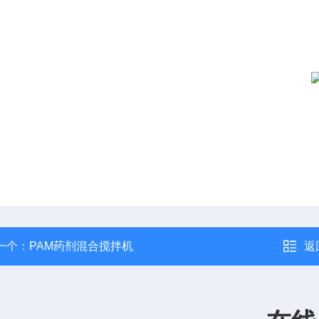
一个：
PAM药剂混合搅拌机
返