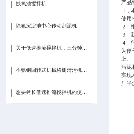
产品
缺氧池搅拌机
1，
使用
除氟沉淀池中心传动刮泥机
2，
3，
4，
关于低速推流搅拌机，三分钟您就懂
为便
上。
污泥
不锈钢回转式机械格栅清污机使用部位
实现
厂平
想要延长低速推流搅拌机的使用寿命就应这样做