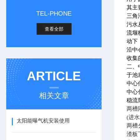
其主
TEL-PHONE
三角
污水
查看全部
流堰
动下
沿中
收集
二、
ARTICLE
于池
中心
中心
相关文章
稳流
两槽
(进
太阳能曝气机安装使用
两槽
渣板