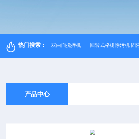
热门搜索：
双曲面搅拌机
回转式格栅除污机 固
产品中心