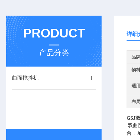
PRODUCT
详细
产品分类
品
物
曲面搅拌机
适
布
GSJ
双曲
合，