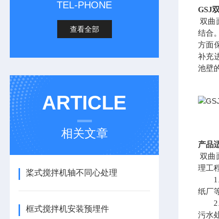
TEL-PHONE
GSJ
双曲
查看全部
结合
方面
补充
池壁
ARTICLE
相关文章
产品
双曲
理工
桨式搅拌机轴不同心处理
1、
纸厂
2、
框式搅拌机安装预埋件
污水