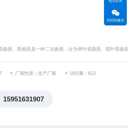
电话咨询
扫码加微信
双曲面。双曲面是一种二次曲面，分为单叶双曲面、双叶双曲
双曲面搅拌机 潜水搅拌机双曲面在市政、化工造纸及其它多种
程之一。
7
厂商性质：生产厂家
访问量：612
15951631907