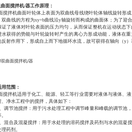
双曲面搅拌机/器
工作原理：
面搅拌机曲面叶轮体上表面为双曲线母线绕叶轮体轴线旋转形成
。双曲线的方程为xy=b曲线沿y轴旋转而构成的曲面体；为了
保证了液体对叶轮表面的压力均匀，从而保证整机在运动状态下
进水获得的势能与叶轮旋转时产生的离心力形成动能，液体在重
的反射作用下，形成自上而下地循环水流，故可获得在轴向（y）
适用范围：
面搅拌机适用于化工、能源、轻工等行业需要对液体与液体、液
程、净水工程中的搅拌，具体如下：
调节池搅拌：用于污水处理工程中调节峰量和峰载的调节池，
等。
混合及混凝搅拌：用于水处理的溶药搅拌及药剂与水的混凝搅
处理药剂。