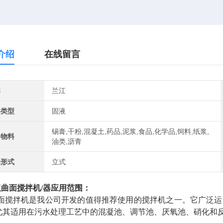
介绍
在线留言
牌
兰江
料类型
固液
锡膏,干粉,混凝土,药品,泥浆,食品,化学品,饲料,纸浆,
用物料
油类,沥青
局形式
立式
双曲面搅拌机/器
应用范围：
面搅拌机是我公司开发的值得推荐使用的搅拌机之一。它广泛运
尤其适用在污水处理工艺中的混凝池、调节池、厌氧池、硝化和