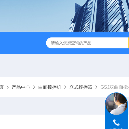
刮泥机
伞型双曲面立式搅拌机
WNG5二沉池刮吸泥机原
页
产品中心
曲面搅拌机
立式搅拌器
GSJ双曲面搅