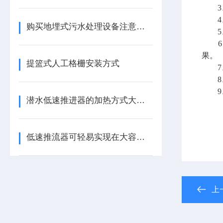
3、
4、
购买地埋式污水处理设备注意哪些细节
5、
6、
果。
提篮式人工格栅安装方式
7、
8、
9、
潜水低速推进器的加热方式大致上分为三种
低速推流器可轻易实现在大容积流体中产生水循环
上