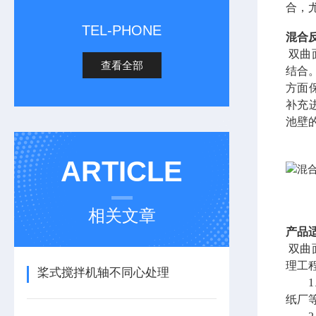
合，
TEL-PHONE
混合
双曲
查看全部
结合
方面
补充
池壁
ARTICLE
相关文章
产品
双曲
理工
桨式搅拌机轴不同心处理
1、
纸厂