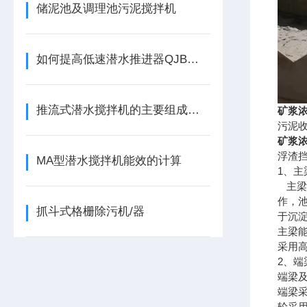
储泥池及调理池污泥搅拌机
如何提高低速潜水推进器QJB型的效率？
推流式潜水搅拌机的主要组成结构分析！
矿浆
污泥
矿浆
浮渣
MA型潜水搅拌机能效的计算
1、主
主梁
作，
抓斗式格栅除污机/器
于沉
主梁能
采用
2、端
端梁
端梁
轮采