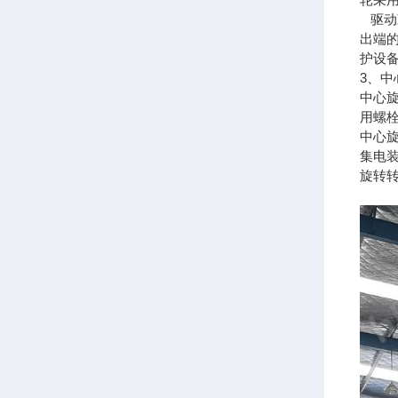
驱动
出端
护设
3、中
中心
用螺
中心
集电
旋转