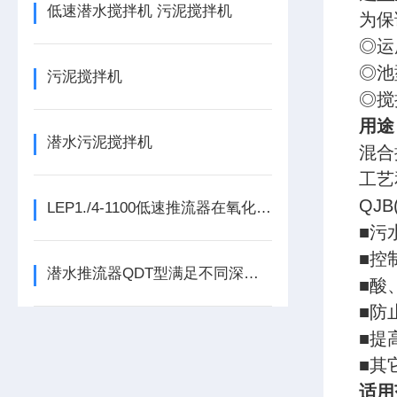
低速潜水搅拌机 污泥搅拌机
为保
◎运
◎池
污泥搅拌机
◎搅
用途
潜水污泥搅拌机
混合
工艺
QJ
LEP1./4-1100低速推流器在氧化沟的作用
■污
■控
潜水推流器QDT型满足不同深海研究需求
■酸
■防
■提
■其
适用