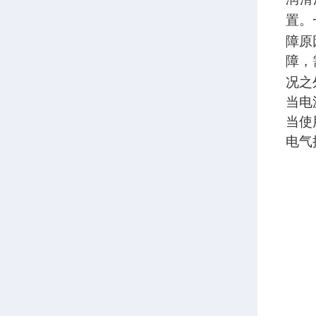
置。
障原
障，
况之
当电
当使
电气