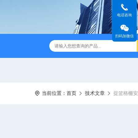
电话咨询
扫码加微信
刮泥机
伞型双曲面立式搅拌机
WNG5二沉池刮吸泥机原
当前位置：
首页
技术文章
提篮格栅安