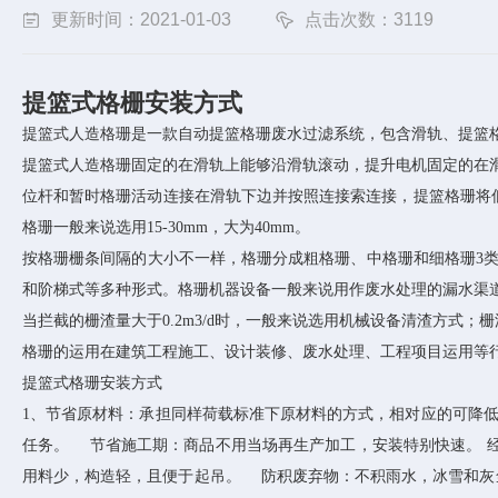
更新时间：2021-01-03
点击次数：3119
提篮式格栅安装方式
提篮式人造格珊是一款自动提篮格珊废水过滤系统，包含滑轨、提篮
提篮式人造格珊固定的在滑轨上能够沿滑轨滚动，提升电机固定的在
位杆和暂时格珊活动连接在滑轨下边并按照连接索连接，提篮格珊将低
格珊一般来说选用15-30mm，大为40mm。
按格珊栅条间隔的大小不一样，格珊分成粗格珊、中格珊和细格珊3
和阶梯式等多种形式。格珊机器设备一般来说用作废水处理的漏水渠
当拦截的栅渣量大于0.2m3/d时，一般来说选用机械设备清渣方式；栅
格珊的运用在建筑工程施工、设计装修、废水处理、工程项目运用等
提篮式格珊安装方式
1、节省原材料：承担同样荷载标准下原材料的方式，相对应的可降
任务。 节省施工期：商品不用当场再生产加工，安装特别快速。
用料少，构造轻，且便于起吊。 防积废弃物：不积雨水，冰雪和灰