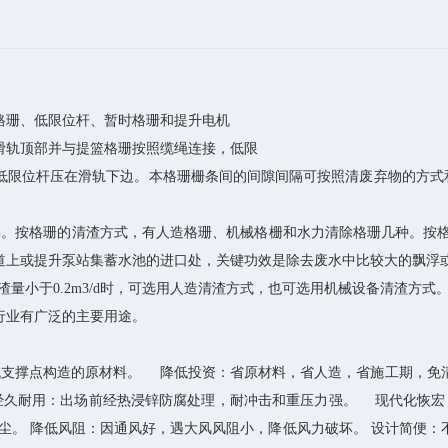
格珊、低限位杆、暂时格珊和提升电机
滑轨顶部并与提篮格珊按照缆绳连接，低限
限位杆压在滑轨下边。本格珊栅条间的间隙间隔可按照清废弃物的方式和
类。按格珊的清渣方式，有人造格珊、机械格栅和水力清除格珊几种。按
道上或提升泵站集蓄水池的进口处，关键功效是除去废水中比较大的飘浮
渣量小于0.2m3/d时，可选用人造清渣方式，也可选用机械设备清渣方式
行业有广泛的主要用途。
低支撑点构造的原材料。 降低投资：省原材料，省人造，省施工期，免
 经久耐用：出场前经热浸锌防腐处理，耐冲击和重压力强。 现代化恢
尘。 降低风阻：因通风好，遇大风风阻小，降低风力破坏。 设计简便