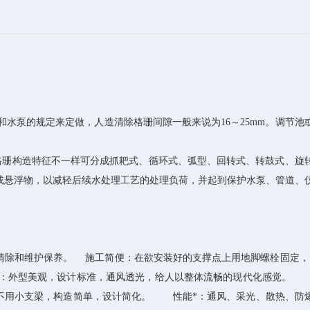
水泵的规定来定做，人造清除格珊间隙一般来说为16～25mm。调节池
格珊构造特征不一样可分成抓耙式、循环式、弧型、回转式、转鼓式、旋
或悬浮物，以减轻后续水处理工艺的处理负荷，并起到保护水泵、管道、
。
清除和维护保养。 施工简便：在欲安装好的支撑点上用地脚螺栓固定，
宏：外型美观，设计标准，通风透光，给人以整体流畅的现代化感觉。
：不用小支梁，构造简单，设计简化。 性能*：通风、采光、散热、防