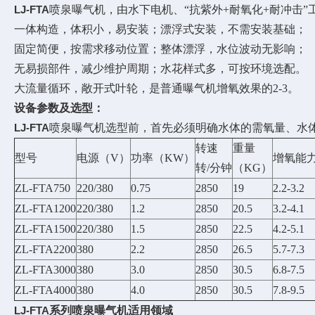
LJ-FTA
喷泉曝气机，由水下电机、“抗紫外+耐氧化+耐冲击”
一体构造，体积小，易安装；漂浮式安装，不需安装基础；
固定简便，按需求移动位置；整体漂浮，水位波动无影响；
无易损部件，减少维护周期；水花样式多，可按环境选配。
大流量循环，敞开式叶轮，是普通曝气机增氧效果的2-3。
设备参数及选型：
LJ-FTA
喷泉曝气机选型前，首先必须明确水体的需氧量、水
转速
重量
型号
电源（V）
功率（KW）
增氧能力k
转/分钟
（KG）
ZL-FTA750
220/380
0.75
2850
19
2.2-3.2
ZL-FTA1200
220/380
1.2
2850
20.5
3.2-4.1
ZL-FTA1500
220/380
1.5
2850
22.5
4.2-5.1
ZL-FTA2200
380
2.2
2850
26.5
5.7-7.3
ZL-FTA3000
380
3.0
2850
30.5
6.8-7.5
ZL-FTA4000
380
4.0
2850
30.5
7.8-9.5
LJ-FTA
系列喷泉曝气机适用领域