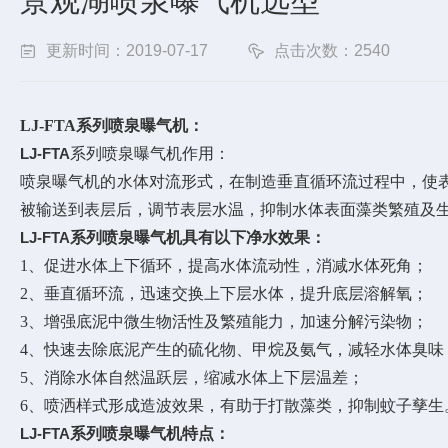
景观湖喷泉曝气机选型
更新时间：2019-07-17
点击次数：2540
LJ-FTA系列
喷泉曝气机：
LJ-FTA
系列喷泉曝气机作用：
喷泉曝气机的水体对流形式，在制造垂直循环流过程中，使
被输送到表层后，调节表层水温，抑制水体表面藻类繁殖及
LJ-FTA
系列喷泉曝气机具有以下净水效果：
1、促进水体上下循环，提高水体流动性，消减水体死角；
2、垂直循环流，迅速交换上下层水体，提升底层溶解氧；
3、增强底泥中微生物活性及繁殖能力，加速分解污染物；
4、快速去除底泥产生的硫化物、甲烷及氨气，减轻水体臭味
5、消除水体自然温跃层，缩减水体上下层温差；
6、喷洒样式形成造波效果，有助于打散藻类，抑制蚊子孳生
LJ-FTA
系列喷泉曝气机特点：