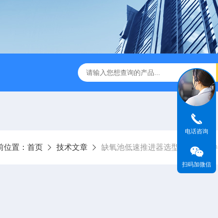
刮泥机
伞型双曲面立式搅拌机
WNG5二沉池刮吸泥机原
电话咨询
前位置：
首页
技术文章
缺氧池低速推进器选型四大核心参
扫码加微信