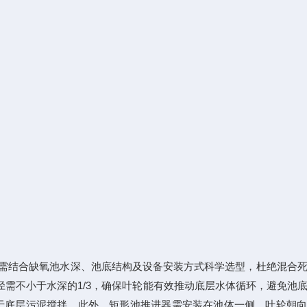
需结合缺氧池水深、池底结构及设备安装方式科学选型，杜绝混合死
叶轮直径需不小于水深的1/3，确保叶轮能有效推动底层水体循环，避免池
利于底层污泥搅拌。此外，矩形池推进器需安装在池体一侧，叶轮朝