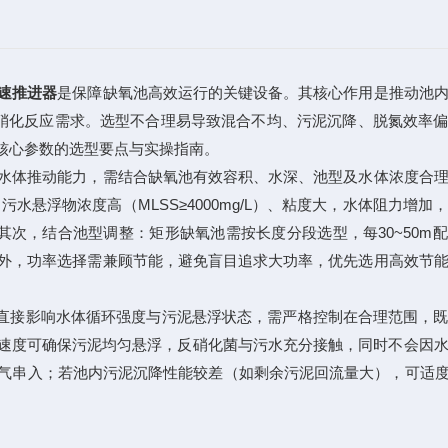
速推进器
是保障缺氧池高效运行的关键设备。其核心作用是推动池
配反硝化反应需求。选型不合理易导致混合不均、污泥沉降、脱氮效率
核心参数的选型要点与实操指南。
水体推动能力，需结合缺氧池有效容积、水深、池型及水体浓度合理
污水悬浮物浓度高（MLSS≥4000mg/L）、粘度大，水体阻力增加
其次，结合池型调整：矩形缺氧池需按长度分段选型，每30~50m
外，功率选择需兼顾节能，避免盲目追求大功率，优先选用高效节
度直接影响水体循环强度与污泥悬浮状态，需严格控制在合理范围，
，该速度可确保污泥均匀悬浮，反硝化菌与污水充分接触，同时不会因
氧气串入；若池内污泥沉降性能较差（如剩余污泥回流量大），可适度提