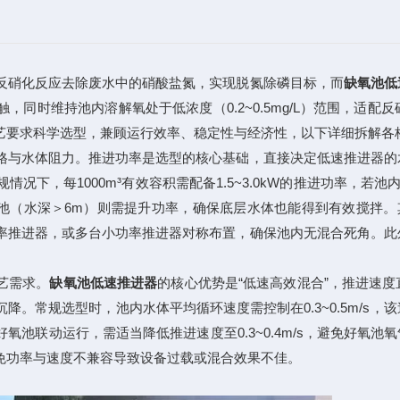
硝化反应去除废水中的硝酸盐氮，实现脱氮除磷目标，而
缺氧池低
，同时维持池内溶解氧处于低浓度（0.2~0.5mg/L）范围，适
艺要求科学选型，兼顾运行效率、稳定性与经济性，以下详细拆解各
与水体阻力。推进功率是选型的核心基础，直接决定低速推进器的
，每1000m³有效容积需配备1.5~3.0kW的推进功率，若池内
，深池（水深＞6m）则需提升功率，确保底层水体也能得到有效搅拌。
率推进器，或多台小功率推进器对称布置，确保池内无混合死角。此
艺需求。
缺氧池低速推进器
的核心优势是“低速高效混合”，推进速
降。常规选型时，池内水体平均循环速度需控制在0.3~0.5m/s
池联动运行，需适当降低推进速度至0.3~0.4m/s，避免好氧池
避免功率与速度不兼容导致设备过载或混合效果不佳。