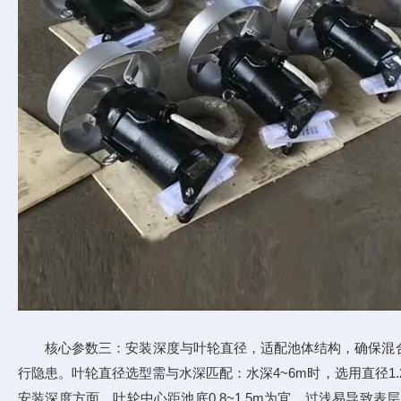
核心参数三：安装深度与叶轮直径，适配池体结构，确保混合
行隐患。叶轮直径选型需与水深匹配：水深4~6m时，选用直径1.2
安装深度方面，叶轮中心距池底0.8~1.5m为宜，过浅易导