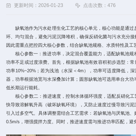
更新时间：2026-01-23
点击次数：476
缺氧池作为污水处理生化工艺的核心单元，核心功能是通过反
环、均匀混合，避免污泥沉降堆积，确保反硝化菌与污水充分接触
因此需重点把控四大核心参数，结合缺氧池规格、水质特性及工
核心参数一：推进功率，决定混合覆盖能力，适配缺氧池规格
功率不足或过度浪费。首先，根据缺氧池有效容积初步选型：常规情况下
功率10%~20%；若为浅池（水深＜4m），功率可适度降低
器，功率根据池宽与水深叠加计算；圆形缺氧池可选用单台大功
低长期运行能耗。
核心参数二：推进速度，控制水体循环强度，适配反硝化工
快导致溶解氧升高（破坏缺氧环境），又防止速度过慢导致污泥沉
引入过多空气。具体调整需结合工艺需求：若缺氧池与厌氧池、好氧
0.5m/s，增强搅拌力度。同时，推进速度需与推进功率匹配，